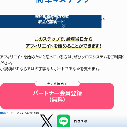
担当者からあなたの
クロスシステムに
SNSやサイトで
パートナーサイトを
媒体に合った広告を
サービスを紹介して
パートナーサイトを
作成する
※パートナーサイト…サイト・ブログ・SNSアカウント・動画サイトなど
収益化スタート！
ご案内
登録
このステップで、最短当日から
アフィリエイトを始めることができます！
アフィリエイトを始めたいと思っている方は、ぜひクロスシステムをご利用く
ださい。
小規模ASPならではの丁寧なサポートであなたを支えます。
パートナー会員登録
（無料）
HOME
アフィリエイトとは