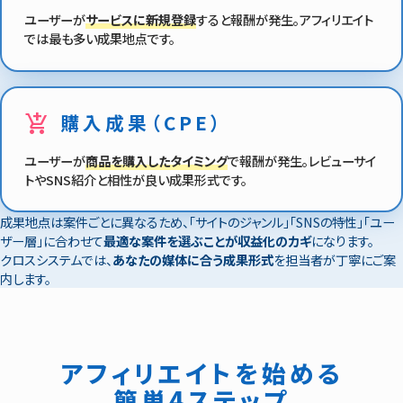
ユーザーが
サービスに新規登録
すると報酬が発生。アフィリエイト
では最も多い成果地点です。
add_shopping_cart
購入成果（CPE）
ユーザーが
商品を購入したタイミング
で報酬が発生。レビューサイ
トやSNS紹介と相性が良い成果形式です。
成果地点は案件ごとに異なるため、「サイトのジャンル」「SNSの特性」「ユー
ザー層」に合わせて
最適な案件を選ぶことが収益化のカギ
になります。
クロスシステムでは、
あなたの媒体に合う成果形式
を担当者が丁寧にご案
内します。
アフィリエイトを始める
簡単4ステップ